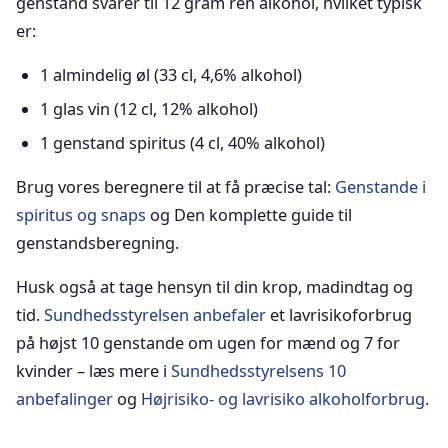
genstand svarer til 12 gram ren alkohol, hvilket typisk
er:
1 almindelig øl (33 cl, 4,6% alkohol)
1 glas vin (12 cl, 12% alkohol)
1 genstand spiritus (4 cl, 40% alkohol)
Brug vores beregnere til at få præcise tal:
Genstande i
spiritus og snaps
og Den komplette guide til
genstandsberegning.
Husk også at tage hensyn til din krop, madindtag og
tid.
Sundhedsstyrelsen anbefaler
et lavrisikoforbrug
på højst 10 genstande om ugen for mænd og 7 for
kvinder – læs mere i
Sundhedsstyrelsens 10
anbefalinger
og
Højrisiko- og lavrisiko alkoholforbrug
.