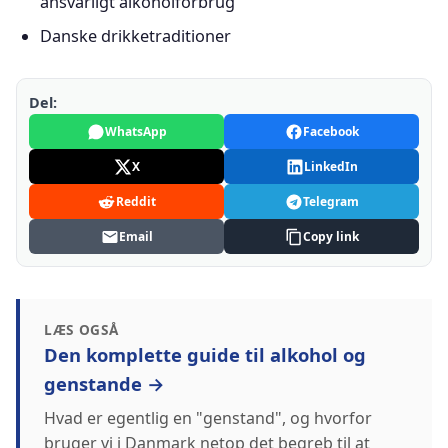
ansvarligt alkoholforbrug
Danske drikketraditioner
Del:
WhatsApp
Facebook
X
LinkedIn
Reddit
Telegram
Email
Copy link
LÆS OGSÅ
Den komplette guide til alkohol og
genstande →
Hvad er egentlig en "genstand", og hvorfor
bruger vi i Danmark netop det begreb til at