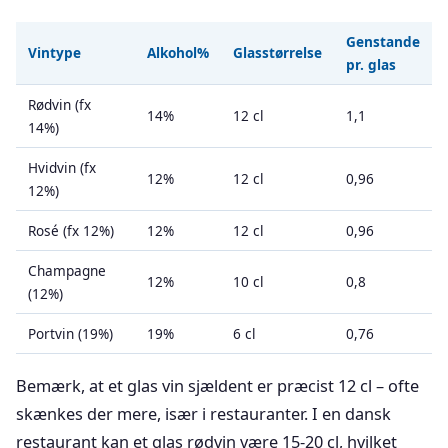
Genstande
Vintype
Alkohol%
Glasstørrelse
pr. glas
Rødvin (fx
14%
12 cl
1,1
14%)
Hvidvin (fx
12%
12 cl
0,96
12%)
Rosé (fx 12%)
12%
12 cl
0,96
Champagne
12%
10 cl
0,8
(12%)
Portvin (19%)
19%
6 cl
0,76
Bemærk, at et glas vin sjældent er præcist 12 cl – ofte
skænkes der mere, især i restauranter. I en dansk
restaurant kan et glas rødvin være 15-20 cl, hvilket