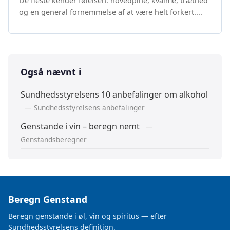
De fleste kender følelsen: hovedpine, kvalme, træthed
og en general fornemmelse af at være helt forkert....
Også nævnt i
Sundhedsstyrelsens 10 anbefalinger om alkohol
— Sundhedsstyrelsens anbefalinger
Genstande i vin – beregn nemt
—
Genstandsberegner
Beregn Genstand
Beregn genstande i øl, vin og spiritus — efter
Sundhedsstyrelsens definition.